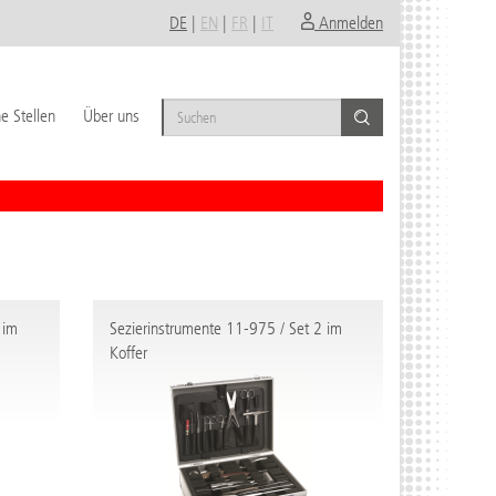
DE
|
EN
|
FR
|
IT
Anmelden
e Stellen
Über uns
 im
Sezierinstrumente 11-975 / Set 2 im
Koffer