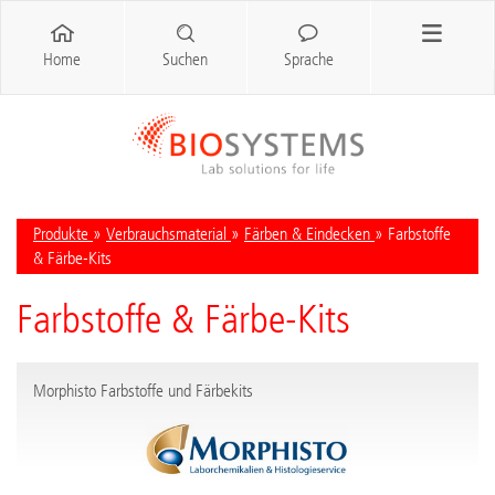
Home
Suchen
Sprache
Produkte
»
Verbrauchsmaterial
»
Färben & Eindecken
» Farbstoffe
& Färbe-Kits
Farbstoffe & Färbe-Kits
Morphisto Farbstoffe und Färbekits