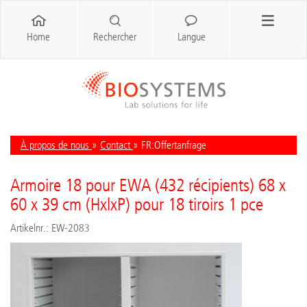
Home
Rechercher
Langue
À propos de nous
»
Contact
» FR:Offertanfrage
Armoire 18 pour EWA (432 récipients) 68 x
60 x 39 cm (HxlxP) pour 18 tiroirs 1 pce
Artikelnr.: EW-2083